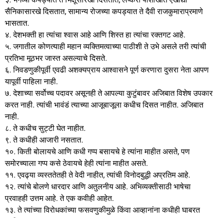
सैनिकासारखे दिसतात, सामान्य रोजच्या कपड्यात ते दैवी राजकुमाराप्रमाणे
भासतात.
४. देशभक्ती हा त्यांचा श्वास आहे आणि शिस्त हा त्यांचा रक्तगट आहे.
५. जगातील कोणत्याही महान व्यक्तिमत्वाच्या पाठीशी ते उभे असले तरी त्यांची
प्रतिभा मूठभर जास्त असल्याचे दिसते.
६. निवडणुकीपूर्वी एवढी अशक्यप्राय आश्वासने पूर्ण करणारा दुसरा नेता आपण
यापूर्वी पाहिला नाही.
७. देशाच्या सर्वोच्च पदावर असूनही ते आपल्या कुटुंबावर अजिबात विशेष उपकार
करत नाही. त्यांची भावंडं त्याच्या आजूबाजूला कधीच दिसत नाहीत. अजिबात
नाही.
८. ते कधीच सुट्टी घेत नाहीत.
९. ते कधीही आजारी नसतात.
१०. किती बोलायचे आणि कधी गप्प बसायचे हे त्यांना माहीत असते, पण
समोरच्याला गप्प कसे ठेवायचे हेही त्यांना माहीत असते.
११. एवढ्या व्यस्ततेतही ते वेदी नाहीत, त्यांची विनोदबुद्धी अप्रतिम आहे.
१२. त्यांचे बोलणे धारदार आणि अतुलनीय आहे. अभिव्यक्तीसाठी भाषेचा
प्रवाहही उत्तम आहे. ते एक कवीही आहेत.
१३. ते त्यांच्या विरोधकांच्या फसवणुकीमुळे किंवा आव्हानांना कधीही घाबरत