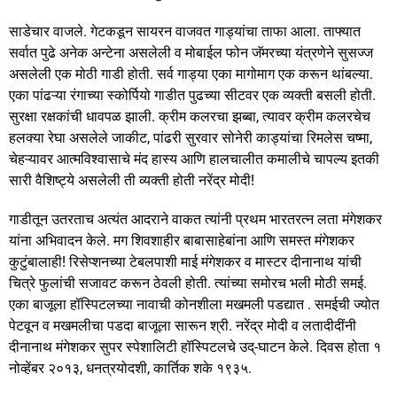
साडेचार वाजले. गेटकडून सायरन वाजवत गाड्यांचा ताफा आला. ताफ्यात
सर्वात पुढे अनेक अन्टेना असलेली व मोबाईल फोन जॅमरच्या यंत्रणेने सुसज्ज
असलेली एक मोठी गाडी होती. सर्व गाड्या एका मागोमाग एक करून थांबल्या.
एका पांढऱ्या रंगाच्या स्कोर्पियो गाडीत पुढच्या सीटवर एक व्यक्ती बसली होती.
सुरक्षा रक्षकांची धावपळ झाली. क्रीम कलरचा झब्बा, त्यावर क्रीम कलरचेच
हलक्या रेघा असलेले जाकीट, पांढरी सुरवार सोनेरी काड्यांचा रिमलेस चष्मा,
चेहऱ्यावर आत्मविश्वासाचे मंद हास्य आणि हालचालीत कमालीचे चापल्य इतकी
सारी वैशिष्ट्ये असलेली ती व्यक्ती होती नरेंद्र मोदी!
गाडीतून उतरताच अत्यंत आदराने वाकत त्यांनी प्रथम भारतरत्न लता मंगेशकर
यांना अभिवादन केले. मग शिवशाहीर बाबासाहेबांना आणि समस्त मंगेशकर
कुटुंबालाही! रिसेप्शनच्या टेबलपाशी माई मंगेशकर व मास्टर दीनानाथ यांची
चित्रे फुलांची सजावट करून ठेवली होती. त्यांच्या समोरच भली मोठी समई.
एका बाजूला हॉस्पिटलच्या नावाची कोनशीला मखमली पडद्यात . समईची ज्योत
पेटवून व मखमलीचा पडदा बाजूला सारून श्री. नरेंद्र मोदी व लतादीदींनी
दीनानाथ मंगेशकर सुपर स्पेशालिटी हॉस्पिटलचे उद्-घाटन केले. दिवस होता १
नोव्हेंबर २०१३, धनत्रयोदशी, कार्तिक शके १९३५.