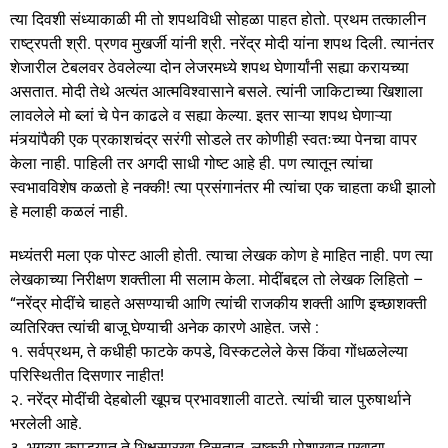
त्या दिवशी संध्याकाळी मी तो शपथविधी सोहळा पाहत होतो. प्रथम तत्कालीन
राष्ट्रपती श्री. प्रणव मुखर्जी यांनी श्री. नरेंद्र मोदी यांना शपथ दिली. त्यानंतर
शेजारील टेबलवर ठेवलेल्या दोन लेजरमध्ये शपथ घेणार्यांनी सह्या करायच्या
असतात. मोदी तेथे अत्यंत आत्मविश्वासाने बसले. त्यांनी जाकिटाच्या खिशाला
लावलेले मो ब्लां चे पेन काढले व सह्या केल्या. इतर साऱ्या शपथ घेणाऱ्या
मंत्र्यांपैकी एक प्रकाशचंद्र सरंगी सोडले तर कोणीही स्वतःच्या पेनचा वापर
केला नाही. पाहिली तर अगदी साधी गोष्ट आहे ही. पण त्यातून त्यांचा
स्वभावविशेष कळतो हे नक्की! त्या प्रसंगानंतर मी त्यांचा एक चाहता कधी झालो
हे मलाही कळलं नाही.
मध्यंतरी मला एक पोस्ट आली होती. त्याचा लेखक कोण हे माहित नाही. पण त्या
लेखकाच्या निरीक्षण शक्तीला मी सलाम केला. मोदींबद्दल तो लेखक लिहितो –
“नरेंद्र मोदींचे चाहते असण्याची आणि त्यांची राजकीय शक्ती आणि इच्छाशक्ती
व्यतिरिक्त त्यांची बाजू घेण्याची अनेक कारणे आहेत. जसे :
१. सर्वप्रथम, ते कधीही फाटके कपडे, विस्कटलेले केस किंवा गोंधळलेल्या
परिस्थितीत दिसणार नाहीत!
२. नरेंद्र मोदींची देहबोली खूपच प्रभावशाली वाटते. त्यांची चाल पुरुषार्थाने
भरलेली आहे.
३. भगव्या कपड्यात ते भिक्षूसारखा दिसतात, लष्करी पोशाखात एखाद्या