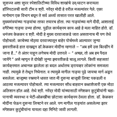
सुसज्ज अशा सुपर स्पेशालिटीच्या विविध शाखांचे उद्-घाटन करायला
हॉस्पिटलची सारी टीम व श्री. नरेंद्र मोदी हे वरील मजल्यांवर गेले. एका
मागोमाग एक विभाग बघून ते सर्व अर्ध्या तासात परत खालीही आले.
मुख्यमंत्र्यांच्या गाड्यांचा ताफा तयारच होता. त्या गाड्यांच्या मागे दीदी, आशाताई
वगैरेंच्या गाड्या उभ्या होत्या. पुढील कार्यक्रम काय आहे हे मला माहित होते. डॉ.
धनंजय केळकर व श्री. मोदी हे मुख्य दरवाजाकडे जात असतानाच मी पण तेथे
पोहोचलो. काचेच्या मोठ्या दरवाज्यातून बाहेर पोर्चमध्ये आल्यावर जुन्या
इमारतीकडे हात दाखवून डॉ.केळकर मोदींना म्हणाले – “अब हमें उस बिल्डींग में
जाना है…” ते अंतर पाहून लगेचच मोदी उत्तरले – “ अच्छा, तो अब हम पैदल
जायेंगे ” असे म्हणून ते दोघेही जुन्या इमारतीकडे चालू लागले. किती सहजता!
कार्यक्रमात अचानक झालेला हा बदल अर्थातच ड्रायव्हर लोकांना समजला
नाही. त्यामुळे ते तेथून निघेनात. व त्यामुळे मागील गाड्या पुढे जायचा मार्ग अडून
बसलेला. बाजूच्या रस्त्याने धावत जात मी दुसऱ्या बाजूची लिफ्ट पकडली व
आठव्या मजल्यावर पोहोचलो. त्या मजल्यावर सौध बाहवान कक्षाशेजारी एक मोठा
अलिशान हॉल आहे. तेथे श्री. नरेंद्र मोदी यांच्यासाठी मंगेशकर कुटुंबीयांनी चहा-
पानाची व्यवस्था व भेटी-ओळखींचा छोटासा कार्यक्रम ठेवला होता. डॉ. केळकर
मोदींना घेऊन दुसऱ्या लिफ्टने वर आले. पण मागील गाड्यांत असलेल्या इतर
मंगेशकर कुटुंबीयांना यायला दहा मिनिटे जावी लागली.