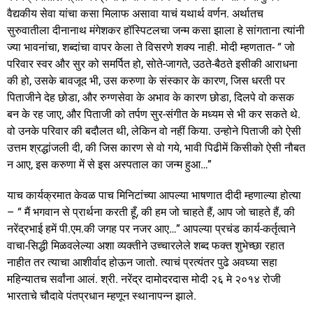
वैद्यकीय सेवा यांचा कसा मिलाफ असावा याचं यथार्थ वर्णन. अर्थातच
सुरुवातीला दीनानाथ मंगेशकर हॉस्पिटलचा जन्म कसा झाला हे सांगताना त्यांनी
ज्या भावनांचा, शब्दांचा वापर केला ते विसरणे शक्य नाही. मोदी म्हणतात- “ जो
परिवार स्वर और सुर को समर्पित हो, सोते-जागते, उठते-बैठते इसीकी आराधना
की हो, उसके बावजूद भी, उस करुणा के संस्कार के कारण, जिस धरती पर
पिताजीने देह छोडा, और रुग्णसेवा के अभाव के कारण छोडा, दिलपे वो कसक
बन के रह जाए, और पिताजी को तर्पण सुर-संगीत के मध्यम से भी कर सकते थे.
वो उनके परिवार की बदौलत थी, लेकिन वो नहीं किया. उन्होने पिताजी को ऐसी
उत्तम श्रद्धांजली दी, की जिस कारण से वो गये, भावी पिढीमें किसीको ऐसी नौबत
न आए, इस करुणा में से इस अस्पताल का जन्म हुआ…”
याच कार्यक्रमात केवळ पाच मिनिटांच्या आपल्या भाषणात दीदी म्हणाल्या होत्या
– “ मैं भगवान से प्रार्थना करती हूँ, की हम जो चाहते हैं, आप जो चाहते हैं, की
नरेंद्रभाई हमें पी.एम.की जगह पर नजर आए…” आपल्या प्रचंड कार्य-कर्तृत्वाने
वाचा-सिद्धी मिळवलेल्या अशा व्यक्तीने उच्चारलेले शब्द फक्त शुभेच्छा रहात
नाहीत तर त्याचा आशीर्वाद होऊन जातो. त्याचं प्रत्यंतर पुढे अवघ्या सहा
महिन्यातच सर्वांना आलं. श्री. नरेंद्र दामोदरदास मोदी २६ मे २०१४ रोजी
भारताचे चौदावे पंतप्रधान म्हणून स्थानापन्न झाले.