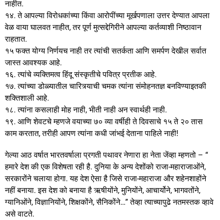
नाहीत.
१४. ते आपल्या विरोधकांच्या किंवा आरोपींच्या मूर्खपणाला उत्तर देण्यात आपला
वेळ वाया घालवत नाहीत, तर पूर्ण मुत्सद्देगिरीने आपल्या कर्तव्याशी निष्ठावान
राहतात.
१५ फक्त योग्य निर्णयच नाही तर त्यांची सतर्कता आणि समर्पण देखील सर्वात
जास्त आवश्यक आहे.
१६. त्यांचे व्यक्तिमत्व हिंदू संस्कृतीचे पवित्र प्रतीक आहे.
१७. त्यांच्या डोळ्यातील चारित्र्याची चमक त्यांना संमोहनतज्ञ बनविण्याइतकी
शक्तिशाली आहे.
१८. त्यांना कसलाही मोह नाही, भीती नाही अन स्वार्थही नाही.
१९. आणि शेवटचे म्हणजे वयाच्या ७० व्या वर्षीही ते दिवसाचे १५ ते २० तास
काम करतात, तरीही आपण त्यांना कधी जांभई देताना पाहिले नाही!
गेल्या आठ वर्षात भारतवर्षाला प्रगती पथावर नेणारा हा नेता जेंव्हा म्हणतो – “
हमारे देश की एक विशेषता रही है. दुनिया के अन्य देशोंको राजा-महाराजाओंने,
सरकारोंने चलाया होगा. यह देश ऐसा है जिसे राजा-महाराजा और शहेनशाहोंने
नहीं बनाया. इस देश को बनाया है ऋषीयोंने, मुनियोंने, आचार्योने, भागवतोंने,
ग्यानिओंने, विज्ञानियोंने, शिक्षकोंने, सैनिकोंने…” तेव्हा त्याच्यापुढे नतमस्तक व्हावे
असे वाटते.