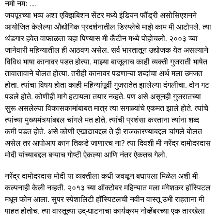
नमो नमः ….
जयपूरच्या भव्य अशा एक्झिबिशन सेंटर मध्ये इंडियन फौंड्री असोसिएशनने
आयोजित केलेल्या औद्योगिक प्रदर्शनातील डिस्प्लेचे माझे काम मी आटोपले. त्या
थंडगार हवेत वाफाळता चहा पिण्यास मी कँटीन मध्ये पोहोचलो. २००३ च्या
जानेवारी महिन्यातील ही आठवण असेल. सर्व भारतातून उद्योजक येत असल्याने
विविध भाषा कानावर पडत होत्या. माझ्या बाजूलाच काही व्यक्ती गुजराती भाषेत
तावातावाने बोलत होत्या. तरीही कानावर पडणाऱ्या शब्दांचा अर्थ मला उमजत
होता. त्यांचा विषय होता काही महिन्यांपूर्वी गुजरातेत झालेल्या दंगलीचा. दोन गट
पडले होते. कोणीही मागे हटायला तयार नव्हते. पण असे असूनही गुजरातच्या
सुरू असलेल्या विकासकामांबाबत मात्र त्या सगळ्यांचे एकमत झाले होते. त्यांचे
त्यांच्या मुख्यमंत्र्यांबद्दल चांगले मत होते. त्यांची प्रशंसा करताना त्यांना शब्द
कमी पडत होते. असे कोणी एखाद्याबद्दल ते ही राजकारण्याबद्दल चांगले बोलत
असेल तर आपोआप कान तिकडे जाणारच ना? त्या दिवशी मी नरेंद्र दामोदरदास
मोदी यांच्याबद्दल बऱ्याच गोष्टी ऐकल्या आणि नंतर ऐकतच गेलो.
नरेंद्र दामोदरदास मोदी या व्यक्तीला कधी जवळून बघायला मिळेल अशी मी
कल्पनाही केली नव्हती. २०१३ च्या ऑक्टोबर महिन्यात मला मंगेशकर हॉस्पिटल
मधून फोन आला. सुपर स्पेशालिटी हॉस्पिटलची नवीन वास्तू उभी राहताना मी
पाहत होतोच. त्या वास्तूच्या उद्-घाटनाचा कार्यक्रम नोव्हेंबरच्या एक तारखेला