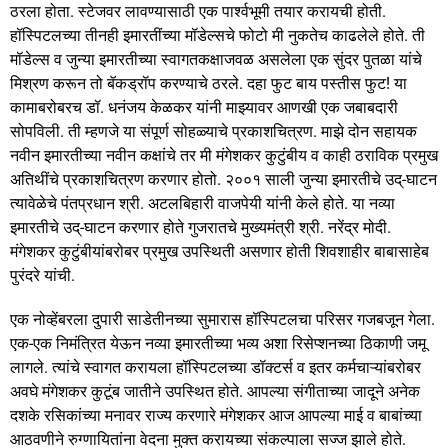
ठरला होता. स्टेजवर लावण्यासाठी एक पार्श्वभूमी तयार करायची होती.
हॉस्पिटलच्या तीनही इमारतींच्या मॉडेल्सचे फोटो मी नुकतेच काढलेले होते. ती
मॉडेल्स व जुन्या इमारतीच्या स्वागतकक्षाजवळ असलेला एक सुंदर पुतळा यांचे
मिश्रण करून तो बॅकड्रॉप करण्याचे ठरले. दहा फुट बाय पस्तीस फुट! या
कामाबरोबरच डॉ. धनंजय केळकर यांनी माझ्यावर आणखी एक जबाबदारी
सोपविली. ती म्हणजे या संपूर्ण सोहळ्याचे प्रकाशचित्रण. माझे दोन सहायक
नवीन इमारतीच्या नवीन कक्षांचे तर मी मंगेशकर कुटुंबीय व काही ठराविक प्रमुख
अतिथींचे प्रकाशचित्रण करणार होतो. २००१ साली जुन्या इमारतीचे उद्-घाटन
त्यावेळेचे पंतप्रधान श्री. अटलबिहारी वाजपेयी यांनी केले होते. या नव्या
इमारतीचे उद्-घाटन करणार होते गुजरातचे मुख्यमंत्री श्री. नरेंद्र मोदी.
मंगेशकर कुटुंबीयांबरोबर प्रमुख उपस्थिती असणार होती शिवशाहीर बाबासाहेब
पुरंदरे यांची.
एक नोव्हेंबरला दुपारी साडेतीनच्या सुमारास हॉस्पिटलचा परिसर गजबजून गेला.
एक-एक निमंत्रित येऊन नव्या इमारतीच्या भव्य अशा रिसेप्शनच्या ठिकाणी जमू
लागले. त्यांचे स्वागत करायला हॉस्पिटलच्या डॉक्टर्स व इतर कर्मचाऱ्यांबरोबर
अवघे मंगेशकर कुटूंब जातीने उपस्थित होते. आपल्या संगीताच्या जादूने अनेक
दशके रसिकांच्या मनावर राज्य करणारे मंगेशकर आज आपल्या माई व बाबांच्या
आठवणीने रुग्णायितांना वेदना मुक्त करायच्या संकल्पाला सज्ज झाले होते.