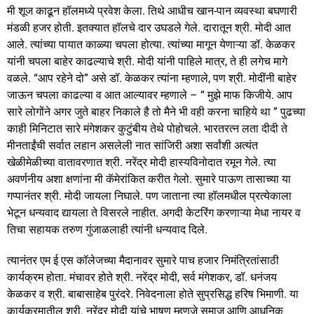
मी शूज काढून हॉलमध्ये प्रवेश केला. तिथे आधीच खान-पान व्यवस्था बघणारी
मंडळी हजर होती. इतक्यात हॉलचे दार उघडले गेले. दारातून श्री. मोदी आत
आले. त्यांच्या पायात काळ्या चपला होत्या. त्यांच्या मागून येणाऱ्या डॉ. केळकर
यांनी चपला बाहेर काढल्याचे श्री. मोदी यांनी पाहिले मात्र, ते ही लगेच मागे
वळले. “आप रहेने दो” असे डॉ. केळकर त्यांना म्हणाले, पण श्री. मोदींनी बाहेर
जाऊन चपला काढल्या व आत आल्यावर म्हणाले – “ मुझे माफ किजीये. आप
सारे लोगोंने अगर जुते बाहर निकाले है तो मैने भी वही करना चाहिये था ” पुढच्या
काही मिनिटात सारे मंगेशकर कुटुंबीय तेथे पोहोचले. भारतरत्न लता दीदी ते
मीनताईंची सर्वात लहान असलेली नात सांजिरी अशा सर्वांशी अत्यंत
खेळीमेळीच्या वातावरणात श्री. नरेंद्र मोदी हास्यविनोदात रमून गेले. त्या
अवर्णनीय अशा क्षणांना मी कॅमेरांकित करीत गेलो. सुमारे पाऊण तासाच्या या
गप्पानंतर श्री. मोदी जायला निघाले. पण जाताना त्या हॉलमधील प्रत्येकाला
भेटून धन्यवाद द्यायला ते विसरले नाहीत. अगदी केटरिंग करणाऱ्या मेधा नायर व
तिचा सहायक तरुण गुंजाळलाही त्यांनी धन्यवाद दिले.
त्यानंतर एम ई एस कॉलेजच्या मैदानावर सुमारे पाच हजार निमंत्रितांसाठी
कार्यक्रम होता. मंचावर होते श्री. नरेंद्र मोदी, सर्व मंगेशकर, डॉ. धनंजय
केळकर व श्री. बाबासाहेब पुरंदरे. निवेदनाला होते सुप्रसिद्ध हरिष भिमाणी. या
कार्यक्रमातील श्री. नरेंद्र मोदी यांचे भाषण म्हणजे समाज आणि आधुनिक